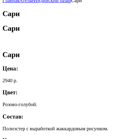
Главная
Ателье
Индийский базар
Сари
Сари
Сари
Сари
Цена:
2940 р.
Цвет:
Розово-голубой.
Состав:
Полиэстер с выработкой жаккардовым рисунком.