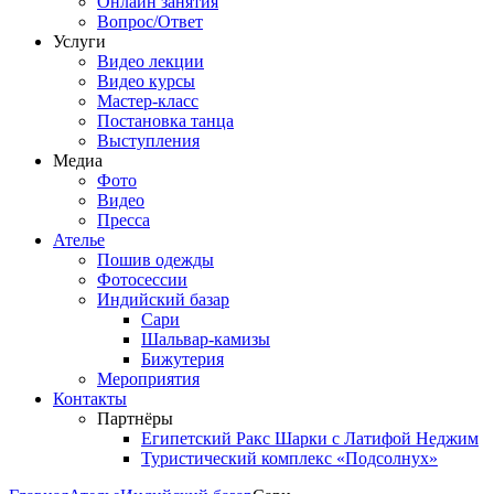
Онлайн занятия
Вопрос/Ответ
Услуги
Видео лекции
Видео курсы
Мастер-класс
Постановка танца
Выступления
Медиа
Фото
Видео
Пресса
Ателье
Пошив одежды
Фотосессии
Индийский базар
Сари
Шальвар-камизы
Бижутерия
Мероприятия
Контакты
Партнёры
Египетский Ракс Шарки с Латифой Неджим
Туристический комплекс «Подсолнух»